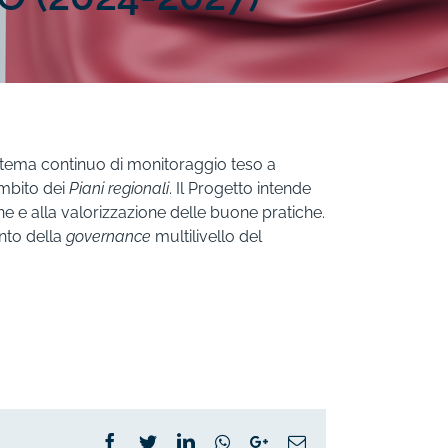
istema continuo di monitoraggio teso a
ambito dei
Piani regionali
. Il Progetto intende
 e alla valorizzazione delle buone pratiche.
ento della
governance
multilivello del
Facebook
Twitter
LinkedIn
Whatsapp
Google+
Email